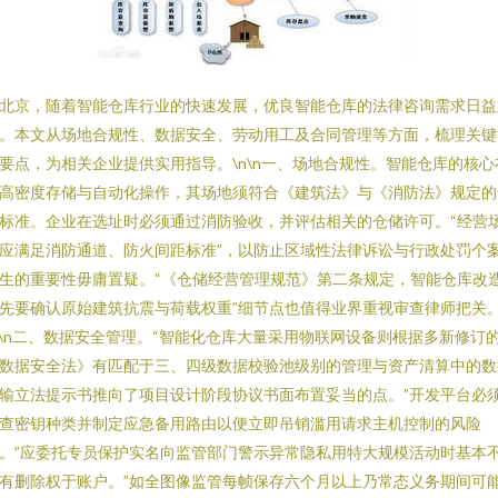
北京，随着智能仓库行业的快速发展，优良智能仓库的法律咨询需求日益
。本文从场地合规性、数据安全、劳动用工及合同管理等方面，梳理关键
要点，为相关企业提供实用指导。\n\n一、场地合规性。智能仓库的核心
高密度存储与自动化操作，其场地须符合《建筑法》与《消防法》规定的
标准。企业在选址时必须通过消防验收，并评估相关的仓储许可。“经营
应满足消防通道、防火间距标准”，以防止区域性法律诉讼与行政处罚个
生的重要性毋庸置疑。“《仓储经营管理规范》第二条规定，智能仓库改
先要确认原始建筑抗震与荷载权重”细节点也值得业界重视审查律师把关
n\n二、数据安全管理。“智能化仓库大量采用物联网设备则根据多新修订
数据安全法》有匹配于三、四级数据校验池级别的管理与资产清算中的数
输立法提示书推向了项目设计阶段协议书面布置妥当的点。”开发平台必
查密钥种类并制定应急备用路由以便立即吊销滥用请求主机控制的风险
。”应委托专员保护实名向监管部门警示异常隐私用特大规模活动时基本
有删除权于账户。”如全图像监管每帧保存六个月以上乃常态义务期间可