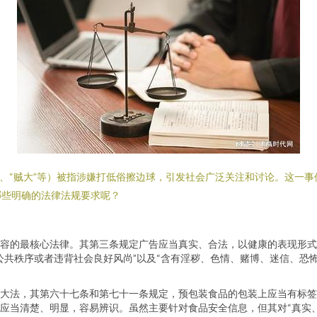
”、“贼大”等）被指涉嫌打低俗擦边球，引发社会广泛关注和讨论。这一
哪些明确的法律法规要求呢？
容的最核心法律。其第三条规定广告应当真实、合法，以健康的表现形式
公共秩序或者违背社会良好风尚”以及“含有淫秽、色情、赌博、迷信、恐
大法，其第六十七条和第七十一条规定，预包装食品的包装上应当有标签
应当清楚、明显，容易辨识。虽然主要针对食品安全信息，但其对“真实