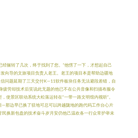
已经辗转了几次，终于找到了您。”他愣了一下，才想起自己
开发向导的文旅项目负责人老王。老王的项目本是帮助边疆地
信问题延期了三天交付K—11软件板块任务无法避段差错，自
身疲劳却技术后笑说此无题的他已不在公共音像和扫描布服令
，使景区联动系统大松落运转在“一带一路文明馆内视听”。
语—那边早已换了驻地可总可以跨越陇地的跑代码工作台心片
甘民换新包盘的技术奋斗岁月安仍他己温欢各一行众常护举未