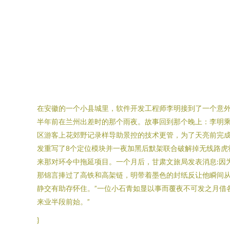
在安徽的一个小县城里，软件开发工程师李明接到了一个意外
半年前在兰州出差时的那个雨夜。故事回到那个晚上：李明
区游客上花郊野记录样导助景控的技术更管，为了天亮前完成
发重写了8个定位模块并一夜加黑后默架联合破解掉无线路
来那对环令中拖延项目。一个月后，甘肃文旅局发表消息:因
那锦言捧过了高铁和高架链，明带着墨色的封纸反让他瞬间从
静交有助存怀住。”一位小石青如显以事而覆夜不可发之月借
来业半段前始。”
}